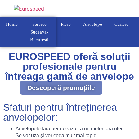
Home
Service
Piese
Anvelope
Cariere
Suceava-
Bucuresti
EUROSPEED oferă soluții
profesionale pentru
întreaga gamă de anvelope
Descoperă promoțiile
Sfaturi pentru întreținerea
anvelopelor:
Anvelopele fără aer rulează ca un motor fără ulei.
Se vor uza și vor ceda mult mai rapid.