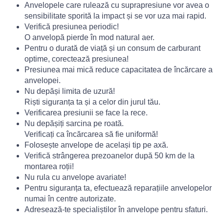
Anvelopele care rulează cu suprapresiune vor avea o
sensibilitate sporită la impact și se vor uza mai rapid.
Verifică presiunea periodic!
O anvelopă pierde în mod natural aer.
Pentru o durată de viață și un consum de carburant
optime, corectează presiunea!
Presiunea mai mică reduce capacitatea de încărcare a
anvelopei.
Nu depăși limita de uzură!
Riști siguranța ta și a celor din jurul tău.
Verificarea presiunii se face la rece.
Nu depășiți sarcina pe roată.
Verificați ca încărcarea să fie uniformă!
Folosește anvelope de același tip pe axă.
Verifică strângerea prezoanelor după 50 km de la
montarea roții!
Nu rula cu anvelope avariate!
Pentru siguranța ta, efectuează reparațiile anvelopelor
numai în centre autorizate.
Adresează-te specialiștilor în anvelope pentru sfaturi.